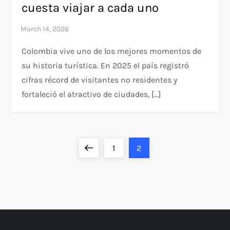
cuesta viajar a cada uno
Colombia vive uno de los mejores momentos de
su historia turística. En 2025 el país registró
cifras récord de visitantes no residentes y
fortaleció el atractivo de ciudades, […]
P
Previous
Page
Page
1
2
o
page
s
t