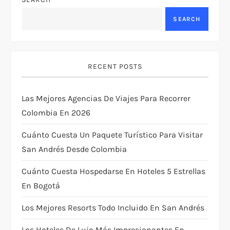
a
SEARCH
v
i
RECENT POSTS
g
Las Mejores Agencias De Viajes Para Recorrer
a
Colombia En 2026
t
Cuánto Cuesta Un Paquete Turístico Para Visitar
i
San Andrés Desde Colombia
Cuánto Cuesta Hospedarse En Hoteles 5 Estrellas
o
En Bogotá
n
Los Mejores Resorts Todo Incluido En San Andrés
Los Hoteles De Lujo Más Impresionantes En