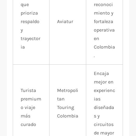
que
reconoci
prioriza
miento y
respaldo
Aviatur ​
fortaleza
y
operativa
trayector
en
ia
Colombia
. ​
Encaja
mejor en
Turista
Metropoli
experienc
premium
tan
ias
o viaje
Touring
diseñada
más
Colombia
s y
curado
circuitos
de mayor