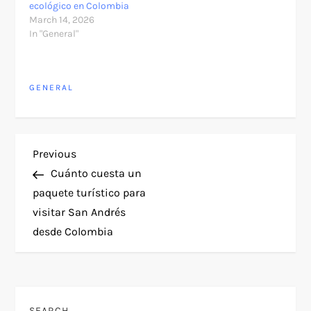
ecológico en Colombia
March 14, 2026
In "General"
GENERAL
P
Previous
Previous
Post
Cuánto cuesta un
o
paquete turístico para
visitar San Andrés
s
desde Colombia
t
n
SEARCH