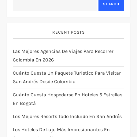
a
SEARCH
v
i
RECENT POSTS
g
Las Mejores Agencias De Viajes Para Recorrer
Colombia En 2026
a
Cuánto Cuesta Un Paquete Turístico Para Visitar
t
San Andrés Desde Colombia
i
Cuánto Cuesta Hospedarse En Hoteles 5 Estrellas
En Bogotá
o
Los Mejores Resorts Todo Incluido En San Andrés
n
Los Hoteles De Lujo Más Impresionantes En