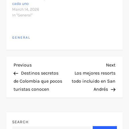
cada uno
March 14, 2026
In "General"
GENERAL
P
Previous
Next
Previous
Next
Post
Post
Destinos secretos
Los mejores resorts
o
de Colombia que pocos
todo incluido en San
turistas conocen
Andrés
s
t
n
SEARCH