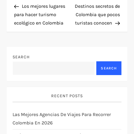
P
Post
Post
Los mejores lugares
Destinos secretos de
o
para hacer turismo
Colombia que pocos
ecológico en Colombia
turistas conocen
s
t
n
SEARCH
a
SEARCH
v
i
RECENT POSTS
g
Las Mejores Agencias De Viajes Para Recorrer
Colombia En 2026
a