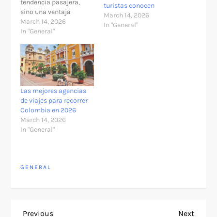
tendencia pasajera,
turistas conocen
sino una ventaja
March 14, 2026
natural enorme. Pocos
March 14, 2026
In "General"
territorios reúnen en un
In "General"
mismo mapa selva
amazónica, páramos,
sabanas, montañas
andinas, costas
caribeñas, manglares,
desiertos y bosques
Las mejores agencias
húmedos tropicales con
de viajes para recorrer
tanta diversidad de
Colombia en 2026
especies, paisajes y
March 14, 2026
culturas locales. Esa…
In "General"
GENERAL
Previous
Next
Previous
Next